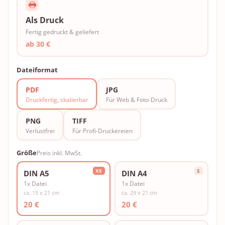
Als Druck
Fertig gedruckt & geliefert
ab 30 €
Dateiformat
PDF
JPG
Druckfertig, skalierbar
Für Web & Foto-Druck
PNG
TIFF
Verlustfrei
Für Profi-Druckereien
Größe
Preis inkl. MwSt.
XS
S
DIN A5
DIN A4
1x Datei
1x Datei
ca. 15 x 21 cm
ca. 29 x 21 cm
20 €
20 €