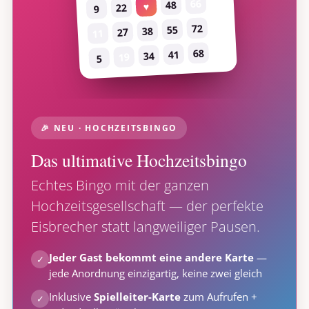
66
48
♥
22
9
72
55
38
27
11
68
41
34
19
5
🎉 NEU · HOCHZEITSBINGO
Das ultimative Hochzeitsbingo
Echtes Bingo mit der ganzen
Hochzeitsgesellschaft — der perfekte
Eisbrecher statt langweiliger Pausen.
Jeder Gast bekommt eine andere Karte
—
✓
jede Anordnung einzigartig, keine zwei gleich
Inklusive
Spielleiter-Karte
zum Aufrufen +
✓