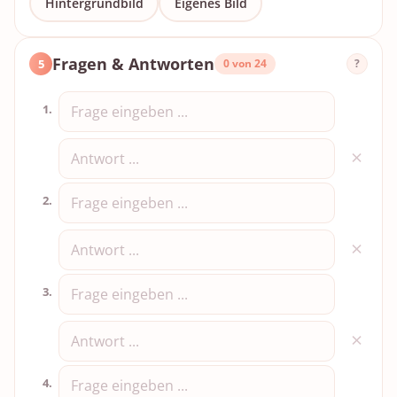
Hintergrundbild
Eigenes Bild
Fragen & Antworten
5
0 von 24
?
1.
×
2.
×
3.
×
4.