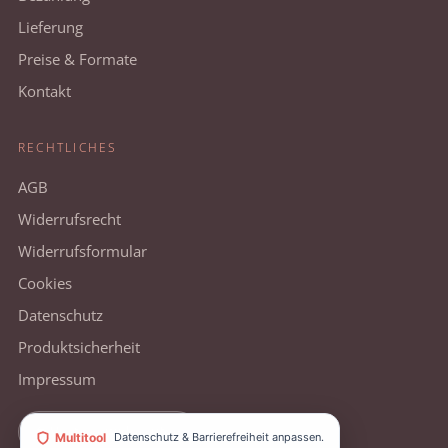
Lieferung
Preise & Formate
Kontakt
RECHTLICHES
AGB
Widerrufsrecht
Widerrufsformular
Cookies
Datenschutz
Produktsicherheit
Impressum
Vertrag widerrufen
Multitool
Datenschutz & Barrierefreiheit anpassen.