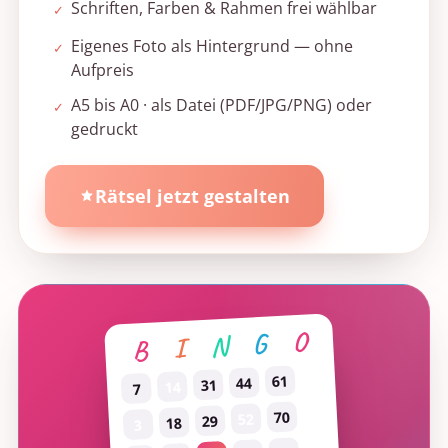
Schriften, Farben & Rahmen frei wählbar
✓
Eigenes Foto als Hintergrund — ohne
✓
Aufpreis
A5 bis A0 · als Datei (PDF/JPG/PNG) oder
✓
gedruckt
Rätsel jetzt gestalten
O
G
N
I
B
61
44
31
14
7
70
52
29
18
3